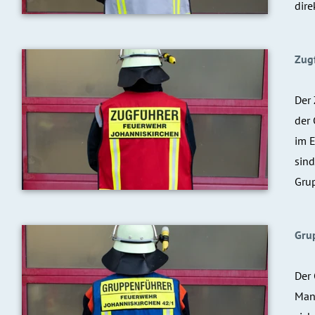
dire
Zug
Der 
der 
im E
sind
Grup
Gru
Der 
Mann