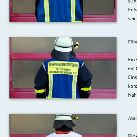
sich
Ents
sein
Füh
Ein 
ein 
Eins
konz
Nähe
Ate
Die 