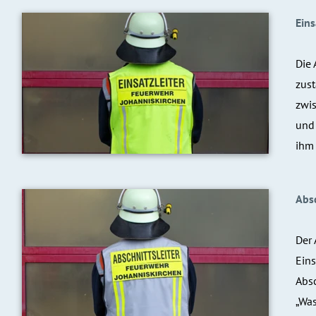
Eins
Die 
zus
zwis
und 
ihm 
Absc
Der 
Eins
Absc
„Was